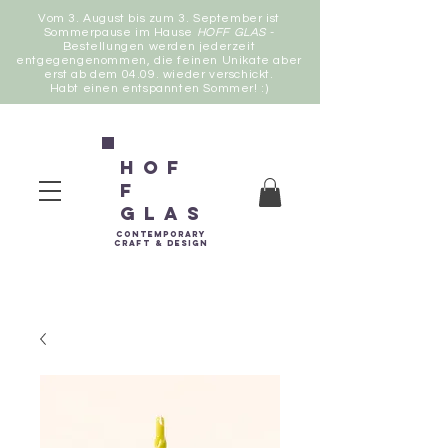
Vom 3. August bis zum 3. September ist
Sommerpause im Hause
HOFF GLAS
-
Bestellungen werden jederzeit
entgegengenommen, die feinen Unikate aber
erst ab dem 04.09. wieder verschickt.
Habt einen entspannten Sommer! :)
Hof
f
Glas
contemporary
Craft &
Design