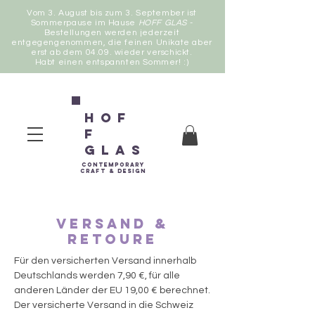
Vom 3. August bis zum 3. September ist
Sommerpause im Hause
HOFF GLAS
-
Bestellungen werden jederzeit
entgegengenommen, die feinen Unikate aber
erst ab dem 04.09. wieder verschickt.
Habt einen entspannten Sommer! :)
Hof
f
Glas
contemporary
Craft &
Design
Versand &
Retoure
Für den versicherten Versand innerhalb
Deutschlands werden 7,90 €, für alle
anderen Länder der EU 19,00 € berechnet.
Der versicherte Versand in die Schweiz