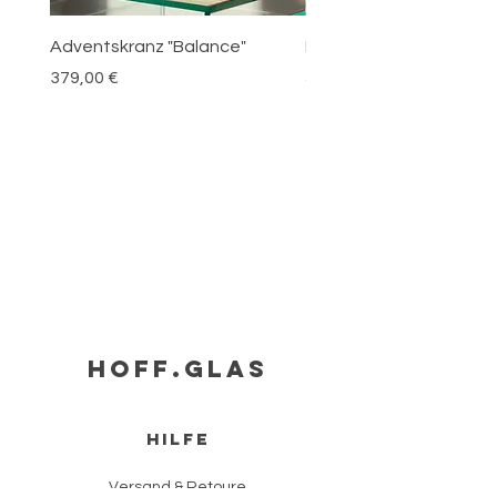
Adventskranz "Balance"
Mundgeblasenes Glas "
Preis
Preis
379,00 €
59,00 €
HOFF.glas
HILFE
Versand & Retoure