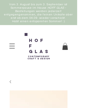
Vom 3. August bis zum 3. September ist
Sommerpause im Hause
HOFF GLAS
-
Bestellungen werden jederzeit
entgegengenommen, die feinen Unikate aber
erst ab dem 04.09. wieder verschickt.
Habt einen entspannten Sommer! :)
Hof
f
Glas
contemporary
Craft &
Design