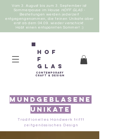
Vom 3. August bis zum 3. September ist
Sommerpause im Hause
HOFF GLAS
-
Bestellungen werden jederzeit
entgegengenommen, die feinen Unikate aber
erst ab dem 04.09. wieder verschickt.
Habt einen entspannten Sommer! :)
Hof
f
Glas
contemporary
Craft &
Design
Mundgeblasene
Unikate
Traditionelles Handwerk trifft
zeitgenössisches Design