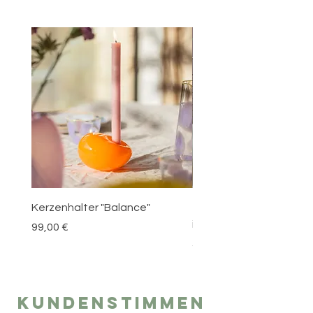
Kerzenhalter "Balance"
Trinkglas "Mono" mit M
in Minze
Preis
99,00 €
Preis
59,00 €
Kundenstimmen